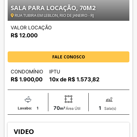
SALA PARA LOCAÇÃO, 70M2
RUA TUBIRA EM LEBLON, RIO DE JANEIRO - RJ
VALOR LOCAÇÃO
R$ 12.000
FALE CONOSCO
CONDOMÍNIO
IPTU
R$
1.900,00
10x de R$
1.573,82
70
1
Lavabo:
1
m²
Área Útil
Sala(s)
VIDEO