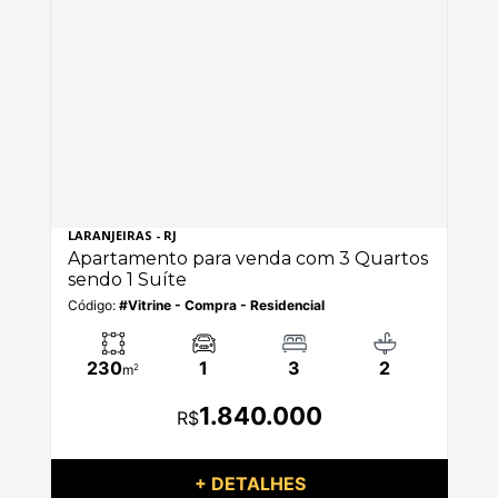
LARANJEIRAS - RJ
LEB
os
Apartamento para venda com 3 Quartos
Ap
sendo 1 Suíte
se
Código:
#Vitrine - Compra - Residencial
Có
230
1
3
2
m
2
1.840.000
R$
+ DETALHES