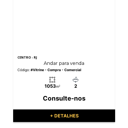
CENTRO - RJ
CEN
Andar para venda
Código:
#Vitrine - Compra - Comercial
Có
1053
2
m
2
Consulte-nos
+ DETALHES