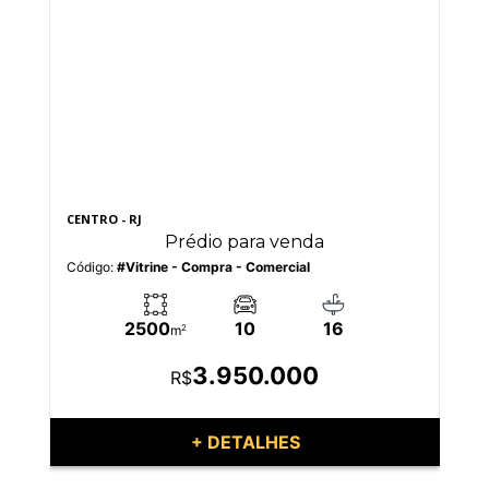
CENTRO - RJ
CEN
Prédio para venda
Código:
#Vitrine - Compra - Comercial
Có
2500
10
16
m
2
3.950.000
R$
+ DETALHES