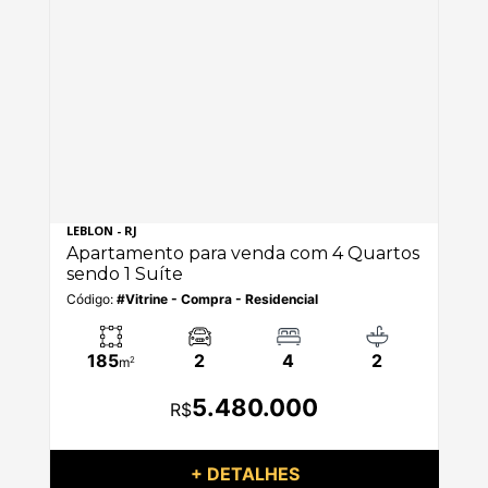
LEBLON - RJ
TIJ
os
Apartamento para venda com 4 Quartos
Ap
sendo 1 Suíte
se
Código:
#Vitrine - Compra - Residencial
Có
185
2
4
2
m
2
5.480.000
R$
+ DETALHES