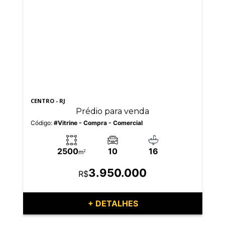
CENTRO - RJ
CEN
Prédio para venda
Código:
#Vitrine - Compra - Comercial
Có
2500
10
16
m
2
3.950.000
R$
+ DETALHES