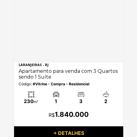
LARANJEIRAS - RJ
TIJ
os
Apartamento para venda com 3 Quartos
Ap
sendo 1 Suíte
se
Código:
#Vitrine - Compra - Residencial
Có
230
1
3
2
m
2
1.840.000
R$
+ DETALHES