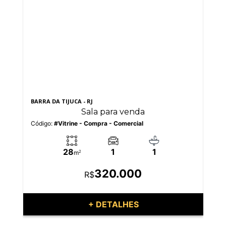
BARRA DA TIJUCA - RJ
BO
Sala para venda
Código:
#Vitrine - Compra - Comercial
Có
28
1
1
m
2
320.000
R$
+ DETALHES