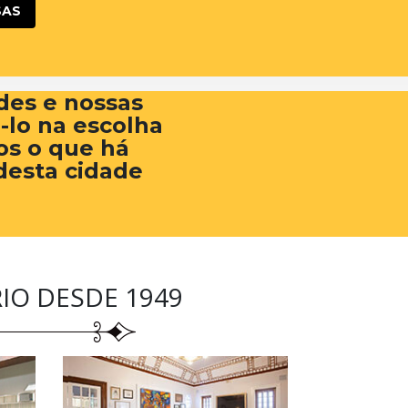
SAS
des e nossas
á-lo na escolha
os o que há
desta cidade
IO DESDE 1949