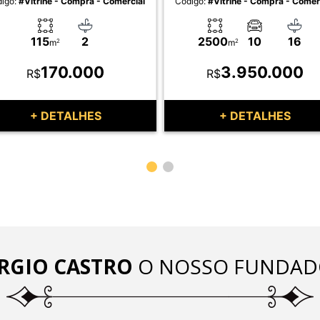
igo:
#Vitrine - Compra - Comercial
Código:
#Vitrine - Compra - Comer
115
2
2500
10
16
m
2
m
2
170.000
3.950.000
R$
R$
+ DETALHES
+ DETALHES
RGIO CASTRO
O NOSSO FUNDAD