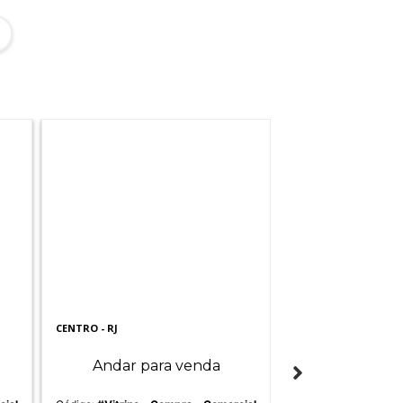
CENTRO - RJ
BARRA DA TIJUCA - R
Andar para venda
Sala par