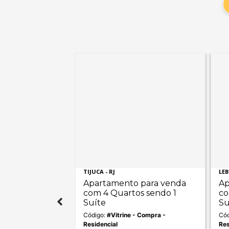
TIJUCA - RJ
LEB
 para venda
Apartamento para venda
Ap
os sendo 2
com 4 Quartos sendo 1
co
Suíte
Su
- Compra -
Código:
#Vitrine - Compra -
Cód
Residencial
Res