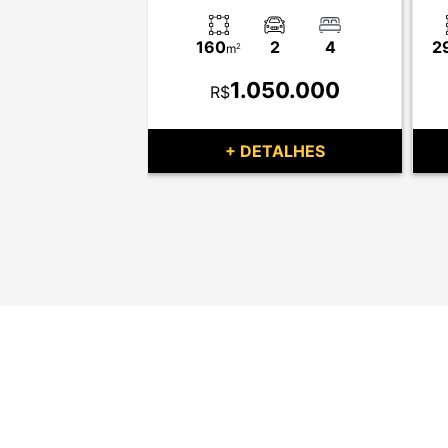
4
2
160
2
4
2
m
2
80.000
1.050.000
R$
TALHES
+ DETALHES