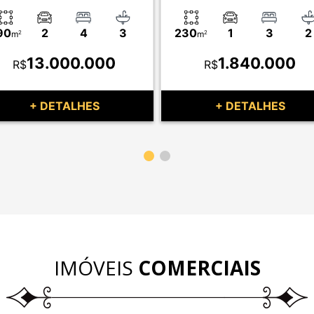
90
2
4
3
230
1
3
2
m
2
m
2
13.000.000
1.840.000
R$
R$
+ DETALHES
+ DETALHES
IMÓVEIS
COMERCIAIS