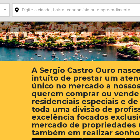
A Sergio Castro Ouro nasc
intuito de prestar um ate
único no mercado a nossos
querem comprar ou vender
residenciais especiais e de
toda uma divisão de profis
excelência focados exclus
mercado de propriedades 
também em realizar sonho