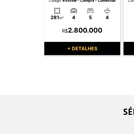
- Compra - Comercial
Código:
#Vitrine - Compra - Comercial
Cód
1
1
281
4
5
4
m
2
0.000
2.800.000
R$
TALHES
+ DETALHES
SÉ