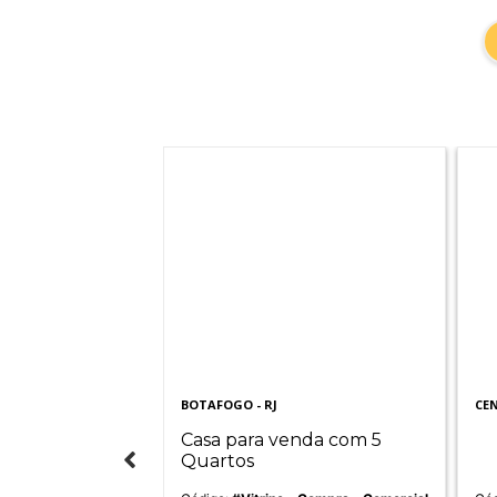
- RJ
BOTAFOGO - RJ
CEN
Casa para venda com 5
ara venda
Quartos