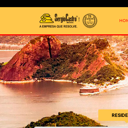
HO
RESID