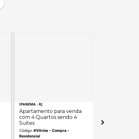
IPANEMA - RJ
LEBLON - RJ
Apartamento para venda
Apartamento p
com 4 Quartos sendo 4
com 4 Quartos
Suites
Suíte
Código:
#Vitrine - Compra -
Código:
#Vitrine - C
Residencial
Residencial