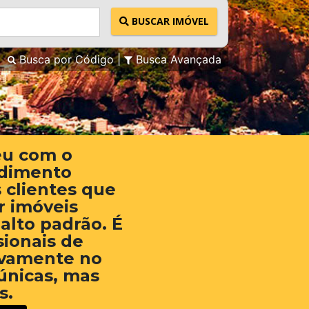
BUSCAR IMÓVEL
Busca por Código
Busca Avançada
eu com o
ndimento
 clientes que
 imóveis
 alto padrão. É
sionais de
ivamente no
únicas, mas
s.