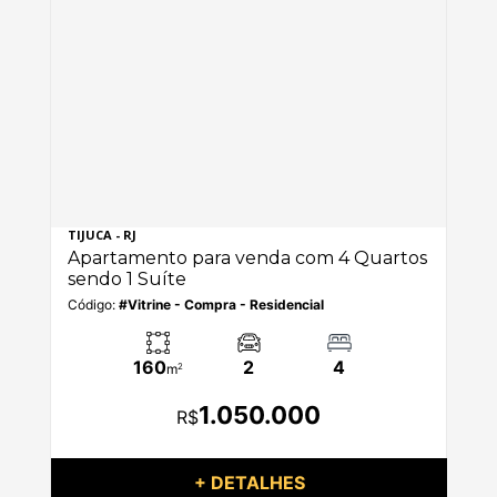
TIJUCA - RJ
LEB
os
Apartamento para venda com 4 Quartos
Ap
sendo 1 Suíte
se
Código:
#Vitrine - Compra - Residencial
Có
160
2
4
m
2
1.050.000
R$
+ DETALHES