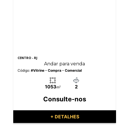
CENTRO - RJ
CEN
Andar para venda
Código:
#Vitrine - Compra - Comercial
Có
1053
2
m
2
Consulte-nos
+ DETALHES