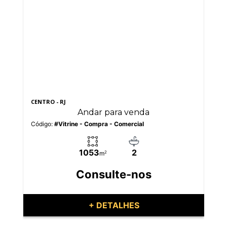
CENTRO - RJ
BAR
Andar para venda
Código:
#Vitrine - Compra - Comercial
Có
1053
2
m
2
Consulte-nos
+ DETALHES