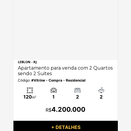
LEBLON - RJ
LEB
os
Apartamento para venda com 2 Quartos
Ap
sendo 2 Suites
se
Código:
#Vitrine - Compra - Residencial
Có
120
1
2
2
m
2
4.200.000
R$
+ DETALHES