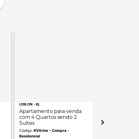
LEBLON - RJ
IPANEMA - RJ
Apartamento para venda
Apartamento p
com 4 Quartos sendo 2
com 4 Quartos
Suites
Suites
Código:
#Vitrine - Compra -
Código:
#Vitrine - C
Residencial
Residencial