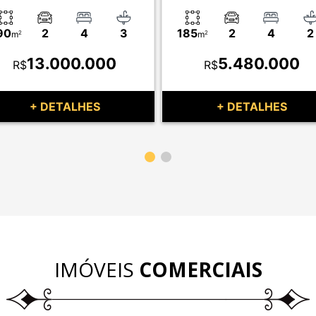
90
2
4
3
185
2
4
2
m
2
m
2
13.000.000
5.480.000
R$
R$
+ DETALHES
+ DETALHES
IMÓVEIS
COMERCIAIS