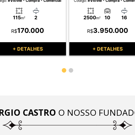
igo:
#Vitrine - Compra - Comercial
Código:
#Vitrine - Compra - Comer
115
2
2500
10
16
m
2
m
2
170.000
3.950.000
R$
R$
+ DETALHES
+ DETALHES
RGIO CASTRO
O NOSSO FUNDAD