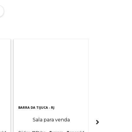
BARRA DA TIJUCA - RJ
BOTAFOGO - RJ
Casa para vend
Sala para venda
Quartos