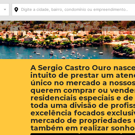
A Sergio Castro Ouro nasc
intuito de prestar um ate
único no mercado a nossos
querem comprar ou vender
residenciais especiais e de
toda uma divisão de profis
excelência focados exclus
mercado de propriedades 
também em realizar sonho