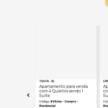
TIJUCA - RJ
LEB
 para venda
Apartamento para venda
Ap
os sendo 1
com 4 Quartos sendo 1
co
Suíte
Su
- Compra -
Código:
#Vitrine - Compra -
Cód
Residencial
Res