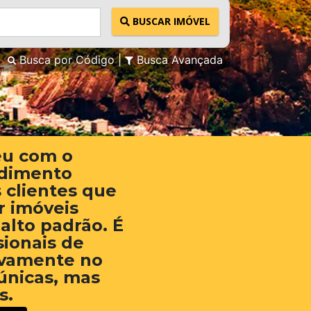
BUSCAR IMÓVEL
Busca por Código
Busca Avançada
eu com o
ndimento
 clientes que
 imóveis
 alto padrão. É
sionais de
ivamente no
únicas, mas
s.