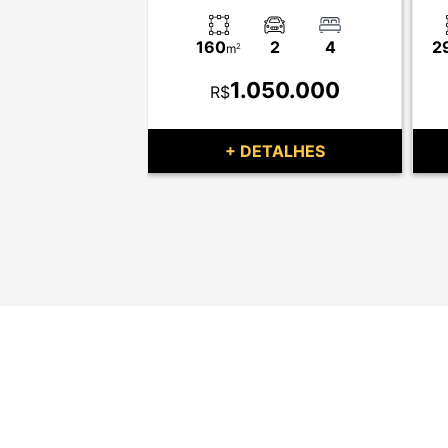
3
2
160
2
4
2
m
2
840.000
1.050.000
R$
TALHES
+ DETALHES