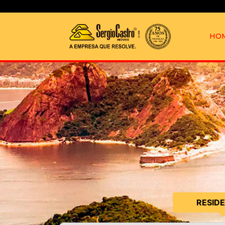
HO
RESID