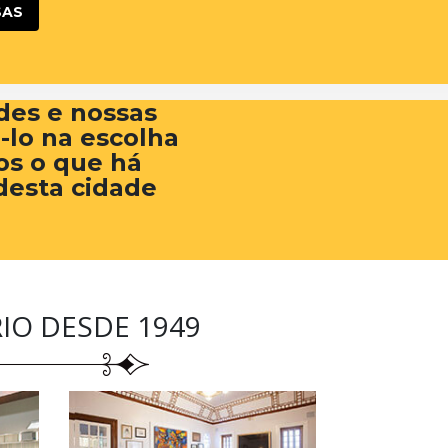
SAS
des e nossas
á-lo na escolha
os o que há
desta cidade
IO DESDE 1949