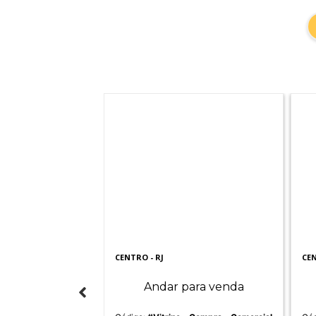
CENTRO - RJ
CEN
enda com 5
Andar para venda