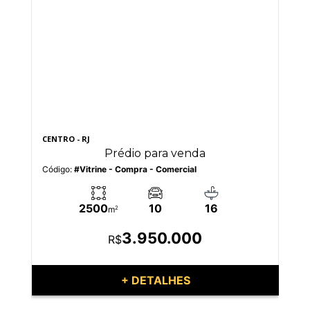
CENTRO - RJ
BAR
Prédio para venda
Código:
#Vitrine - Compra - Comercial
Có
2500
10
16
m
2
3.950.000
R$
+ DETALHES