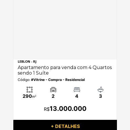
LEBLON - RJ
LEB
os
Apartamento para venda com 4 Quartos
Ap
sendo 1 Suíte
se
Código:
#Vitrine - Compra - Residencial
Có
290
2
4
3
m
2
13.000.000
R$
+ DETALHES