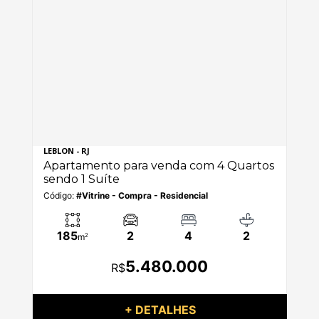
LEBLON - RJ
LEB
os
Apartamento para venda com 4 Quartos
Ap
sendo 1 Suíte
se
Código:
#Vitrine - Compra - Residencial
Có
185
2
4
2
m
2
5.480.000
R$
+ DETALHES