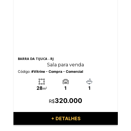
BARRA DA TIJUCA - RJ
BO
Sala para venda
Código:
#Vitrine - Compra - Comercial
Có
28
1
1
m
2
320.000
R$
+ DETALHES