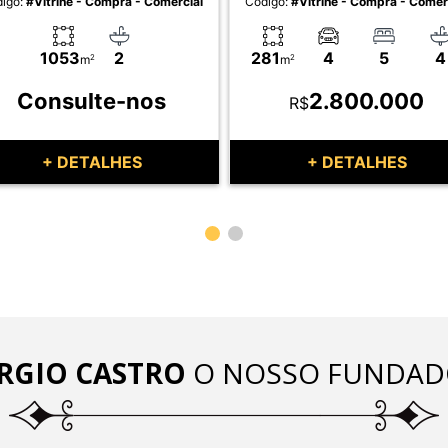
igo:
#Vitrine - Compra - Comercial
Código:
#Vitrine - Compra - Comer
1053
2
281
4
5
4
m
2
m
2
Consulte-nos
2.800.000
R$
+ DETALHES
+ DETALHES
RGIO CASTRO
O NOSSO FUNDAD