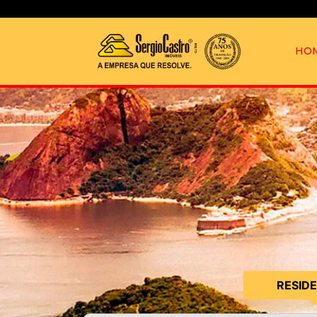
HO
RESID