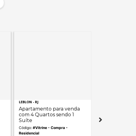
LEBLON - RJ
IPANEMA - RJ
Apartamento para venda
Apartamento p
com 4 Quartos sendo 1
com 4 Quartos
Suíte
Suites
Código:
#Vitrine - Compra -
Código:
#Vitrine - C
Residencial
Residencial