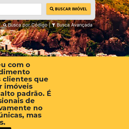
BUSCAR IMÓVEL
Busca por Código
Busca Avançada
eu com o
ndimento
 clientes que
 imóveis
 alto padrão. É
sionais de
ivamente no
únicas, mas
s.