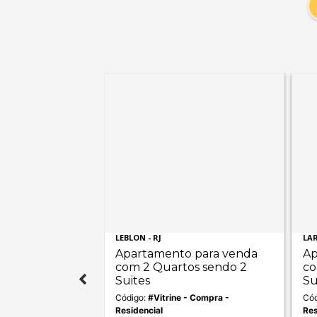
LEBLON - RJ
LAR
 para venda
Apartamento para venda
Ap
os sendo 1
com 2 Quartos sendo 2
co
Suites
Su
- Compra -
Código:
#Vitrine - Compra -
Cód
Residencial
Res