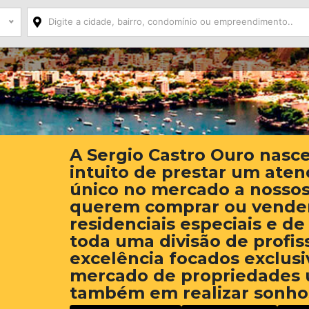
A Sergio Castro Ouro nasc
intuito de prestar um ate
único no mercado a nossos
querem comprar ou vender
residenciais especiais e de
toda uma divisão de profis
excelência focados exclus
mercado de propriedades 
também em realizar sonho