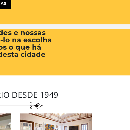
SAS
des e nossas
á-lo na escolha
os o que há
desta cidade
IO DESDE 1949