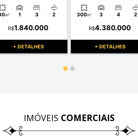
30
1
3
2
300
3
4
2
m
2
m
2
1.840.000
4.380.000
R$
R$
+ DETALHES
+ DETALHES
IMÓVEIS
COMERCIAIS