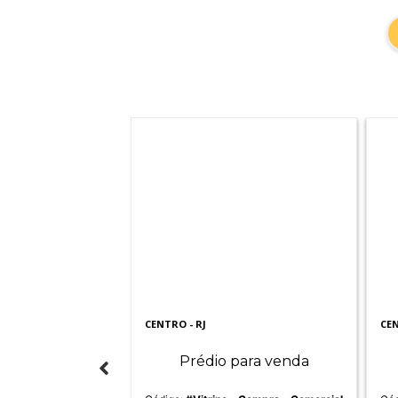
- RJ
CENTRO - RJ
CEN
ara venda
Prédio para venda