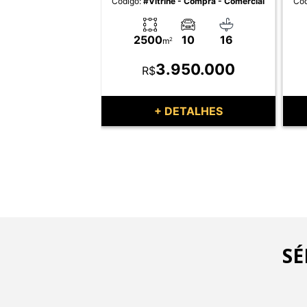
- Compra - Comercial
Código:
#Vitrine - Compra - Comercial
Cód
1
1
2500
10
16
m
2
0.000
3.950.000
R$
TALHES
+ DETALHES
SÉ