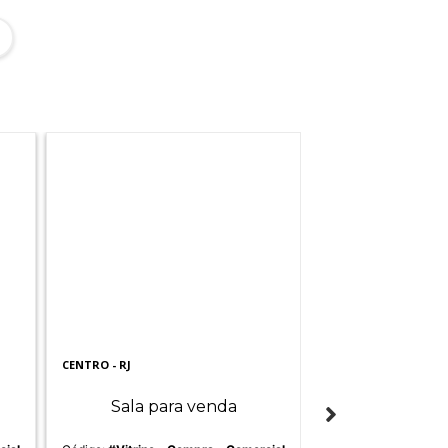
CENTRO - RJ
BARRA DA TIJUCA - R
Sala para venda
Sala par