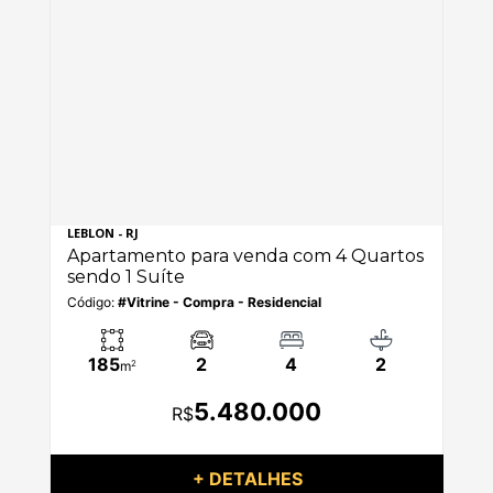
LEBLON - RJ
IPA
os
Apartamento para venda com 4 Quartos
Ap
sendo 1 Suíte
se
Código:
#Vitrine - Compra - Residencial
Có
185
2
4
2
m
2
5.480.000
R$
+ DETALHES