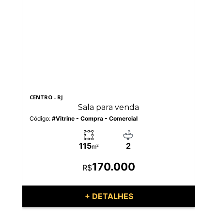
CENTRO - RJ
BAR
Sala para venda
Código:
#Vitrine - Compra - Comercial
Có
115
2
m
2
170.000
R$
+ DETALHES