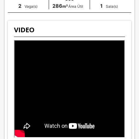
2
286
1
Vaga(s)
m²
Área Útil
Sala(s)
VIDEO