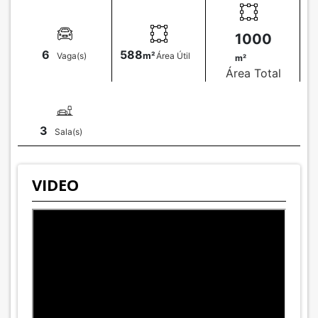
1000
6
588
Vaga(s)
m²
Área Útil
m²
Área Total
3
Sala(s)
VIDEO