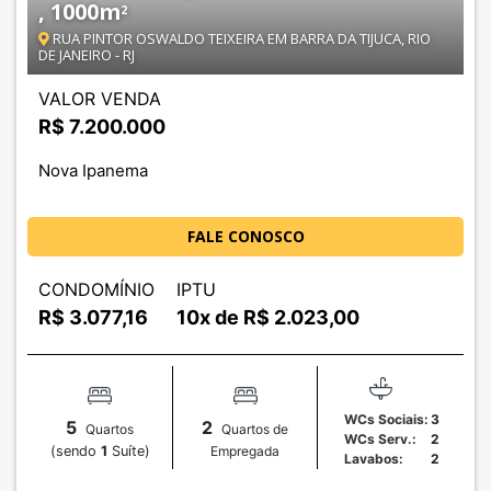
, 1000
m
2
RUA PINTOR OSWALDO TEIXEIRA EM BARRA DA TIJUCA, RIO
DE JANEIRO - RJ
VALOR VENDA
R$ 7.200.000
Nova Ipanema
FALE CONOSCO
CONDOMÍNIO
IPTU
R$
3.077,16
10x de R$
2.023,00
WCs Sociais:
3
5
2
Quartos
Quartos de
WCs Serv.:
2
(sendo
1
Suíte)
Empregada
Lavabos:
2