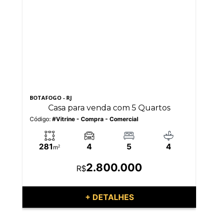
BOTAFOGO - RJ
CEN
Casa para venda com 5 Quartos
Código:
#Vitrine - Compra - Comercial
Có
281
4
5
4
m
2
2.800.000
R$
+ DETALHES