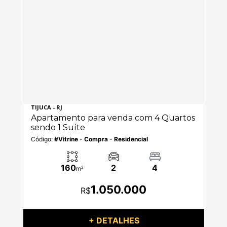
TIJUCA - RJ
LAR
os
Apartamento para venda com 4 Quartos
Ap
sendo 1 Suíte
se
Código:
#Vitrine - Compra - Residencial
Có
160
2
4
m
2
1.050.000
R$
+ DETALHES