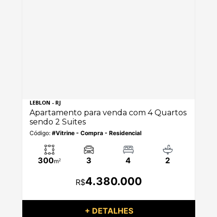
LEBLON - RJ
LEB
os
Apartamento para venda com 4 Quartos
Ap
sendo 2 Suites
se
Código:
#Vitrine - Compra - Residencial
Có
300
3
4
2
m
2
4.380.000
R$
+ DETALHES