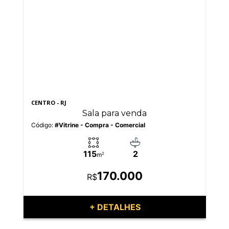
CENTRO - RJ
BO
Sala para venda
Código:
#Vitrine - Compra - Comercial
Có
115
2
m
2
170.000
R$
+ DETALHES