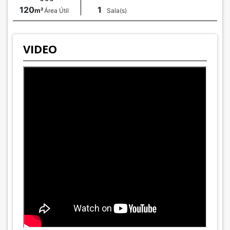
120
1
m²
Área Útil
Sala(s)
VIDEO