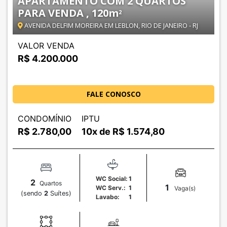
APARTAMENTO COM 2 QUARTOS
PARA VENDA , 120
m
2
AVENIDA DELFIM MOREIRA EM LEBLON, RIO DE JANEIRO - RJ
VALOR VENDA
R$ 4.200.000
FALE CONOSCO
CONDOMÍNIO
IPTU
R$
2.780,00
10x de R$
1.574,80
WC Social:
1
2
Quartos
1
WC Serv.:
1
Vaga(s)
(sendo
2
Suítes)
Lavabo:
1