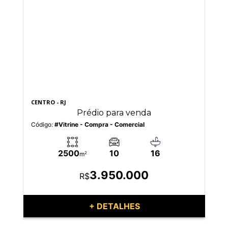
CENTRO - RJ
CEN
Prédio para venda
Código:
#Vitrine - Compra - Comercial
Có
2500
10
16
m
2
3.950.000
R$
+ DETALHES