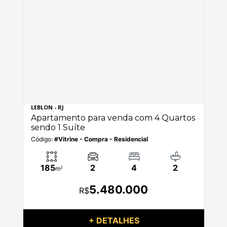
LEBLON - RJ
LAR
os
Apartamento para venda com 4 Quartos
Ap
sendo 1 Suíte
se
Código:
#Vitrine - Compra - Residencial
Có
185
2
4
2
m
2
5.480.000
R$
+ DETALHES