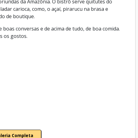
oriundas da Amazônia. O bistrô serve quitutes do
adar carioca, como, o açaí, pirarucu na brasa e
ado de boutique.
e boas conversas e de acima de tudo, de boa comida.
s os gostos.
aleria Completa