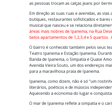
as pessoas trocam as calças jeans por berm
Em direção as suas ruas e avenidas, as via
butiques, restaurantes sofisticados e bares
musical que nasceu e se relaciona diretame
áreas mais nobres de Ipanema, na Rua Des
belos apartamentos de 1,2,3,4 e 5 quarto
O bairro é conhecido também pelos seus tea
Teatro Ipanema e Estação Ipanema. Durante 
Banda de Ipanema, o Simpatia é Quase Amor 
Avenida Vieira Souto, um dos endereços mai
para a maravilhosa praia de Ipanema.
Ipanema, como dizem, não é só "um rostinho 
literários, poéticos e de músicos independen
Aquecendo a economia do lugar e conquistan
O mar de Ipanema reflete a simpatia e o car