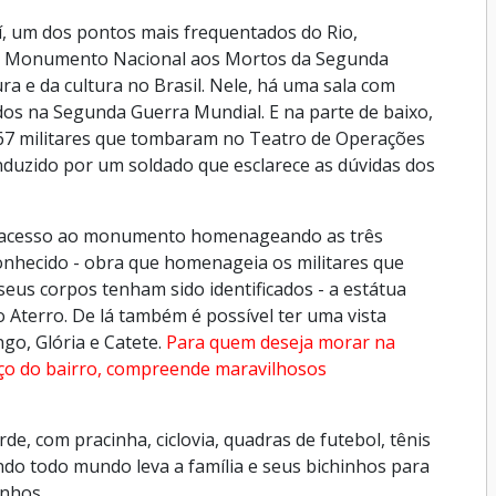
aí, um dos pontos mais frequentados do Rio,
eu Monumento Nacional aos Mortos da Segunda
a e da cultura no Brasil. Nele, há uma sala com
dos na Segunda Guerra Mundial. E na parte de baixo,
67 militares que tombaram no Teatro de Operações
onduzido por um soldado que esclarece as dúvidas dos
ão acesso ao monumento homenageando as três
onhecido - obra que homenageia os militares que
us corpos tenham sido identificados - a estátua
 Aterro. De lá também é possível ter uma vista
go, Glória e Catete.
Para quem deseja morar na
aço do bairro, compreende maravilhosos
e, com pracinha, ciclovia, quadras de futebol, tênis
ndo todo mundo leva a família e seus bichinhos para
inhos.