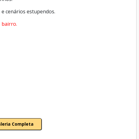
a e cenários estupendos.
 bairro.
aleria Completa