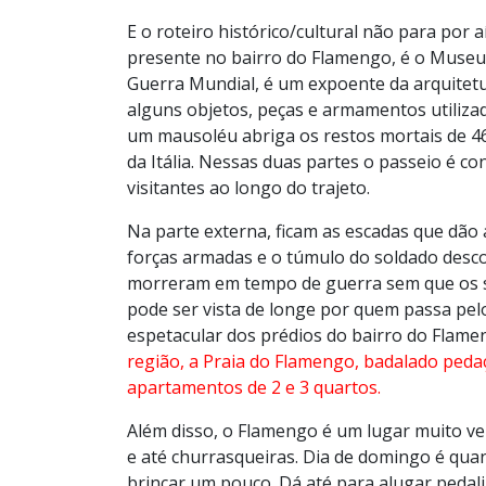
E o roteiro histórico/cultural não para por 
presente no bairro do Flamengo, é o Mus
Guerra Mundial, é um expoente da arquitetur
alguns objetos, peças e armamentos utiliza
um mausoléu abriga os restos mortais de 4
da Itália. Nessas duas partes o passeio é c
visitantes ao longo do trajeto.
Na parte externa, ficam as escadas que d
forças armadas e o túmulo do soldado desc
morreram em tempo de guerra sem que os se
pode ser vista de longe por quem passa pelo
espetacular dos prédios do bairro do Flamen
região, a Praia do Flamengo, badalado ped
apartamentos de 2 e 3 quartos.
Além disso, o Flamengo é um lugar muito verd
e até churrasqueiras. Dia de domingo é qua
brincar um pouco. Dá até para alugar pedal