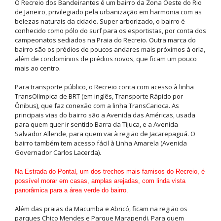
O Recreio dos Bandeirantes é um bairro da Zona Oeste do Rio
de Janeiro, privilegiado pela urbanização em harmonia com as
belezas naturais da cidade. Super arborizado, o bairro é
conhecido como pólo do surf para os esportistas, por conta dos
campeonatos sediados na Praia do Recreio. Outra marca do
bairro são os prédios de poucos andares mais próximos à orla,
além de condomínios de prédios novos, que ficam um pouco
mais ao centro.
Para transporte público, o Recreio conta com acesso à linha
TransOlímpica de BRT (em inglês, Transporte Rápido por
Ônibus), que faz conexão com a linha TransCarioca. As
principais vias do bairro são a Avenida das Américas, usada
para quem quer ir sentido Barra da Tijuca, e a Avenida
Salvador Allende, para quem vai à região de Jacarepaguá. O
bairro também tem acesso fácil à Linha Amarela (Avenida
Governador Carlos Lacerda).
Na Estrada do Pontal, um dos trechos mais famisos do Recreio, é
possível morar em casas, amplas arejadas, com linda vista
panorâmica para a área verde do bairro.
Além das praias da Macumba e Abricó, ficam na região os
parques Chico Mendes e Parque Marapendi. Para quem