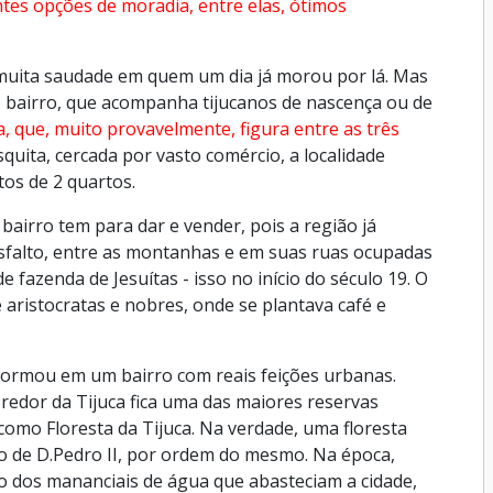
tes opções de moradia, entre elas, ótimos
a muita saudade em quem um dia já morou por lá. Mas
 bairro, que acompanha tijucanos de nascença ou de
a, que, muito provavelmente, figura entre as três
quita, cercada por vasto comércio, a localidade
tos de 2 quartos.
bairro tem para dar e vender, pois a região já
sfalto, entre as montanhas e em suas ruas ocupadas
e fazenda de Jesuítas - isso no início do século 19. O
 aristocratas e nobres, onde se plantava café e
sformou em um bairro com reais feições urbanas.
 redor da Tijuca fica uma das maiores reservas
omo Floresta da Tijuca. Na verdade, uma floresta
do de D.Pedro II, por ordem do mesmo. Na época,
 dos mananciais de água que abasteciam a cidade,