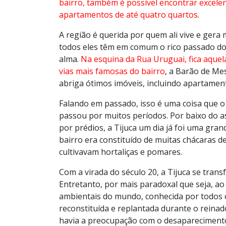
bairro, também é possível encontrar excelen
apartamentos de até quatro quartos
.
A região é querida por quem ali vive e ger
todos eles têm em comum o rico passado do
alma.
N
a esquina da Rua Uruguai, fica aquel
vias mais famosas do bairro
, a Barão de Mes
abriga ótimos imóveis, incluindo apartamen
Falando em passado, isso é uma coisa que o 
passou por muitos períodos. Por baixo do a
por prédios, a Tijuca um dia já foi uma grand
bairro era constituído de muitas chácaras de
cultivavam hortaliças e pomares.
Com a virada do século 20, a Tijuca se tran
Entretanto, por mais paradoxal que seja, ao
ambientais do mundo, conhecida por todos c
reconstituída e replantada durante o reina
havia a preocupação com o desaparecimento