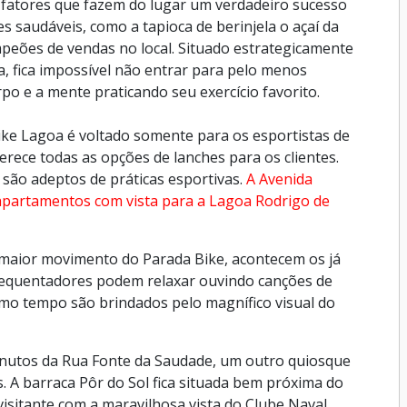
 fatores que fazem do lugar um verdadeiro sucesso
s saudáveis, como a tapioca de berinjela o açaí da
ampeões de vendas no local. Situado estrategicamente
oa, fica impossível não entrar para pelo menos
po e a mente praticando seu exercício favorito.
e Lagoa é voltado somente para os esportistas de
erece todas as opções de lanches para os clientes.
são adeptos de práticas esportivas.
A Avenida
apartamentos com vista para a Lagoa Rodrigo de
de maior movimento do Parada Bike, acontecem os já
requentadores podem relaxar ouvindo canções de
mo tempo são brindados pelo magnífico visual do
inutos da Rua Fonte da Saudade, um outro quiosque
ss. A barraca Pôr do Sol fica situada bem próxima do
visitante com a maravilhosa vista do Clube Naval