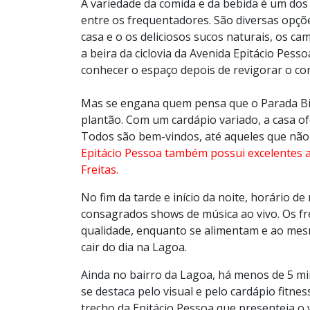
A variedade da comida e da bebida é um dos
entre os frequentadores. São diversas opçõe
casa e o os deliciosos sucos naturais, os c
a beira da ciclovia da Avenida Epitácio Pess
conhecer o espaço depois de revigorar o cor
Mas se engana quem pensa que o Parada Bik
plantão. Com um cardápio variado, a casa of
Todos são bem-vindos, até aqueles que não 
Epitácio Pessoa também possui excelentes 
Freitas.
No fim da tarde e início da noite, horário 
consagrados shows de música ao vivo. Os f
qualidade, enquanto se alimentam e ao mes
cair do dia na Lagoa.
Ainda no bairro da Lagoa, há menos de 5 m
se destaca pelo visual e pelo cardápio fitne
trecho da Epitácio Pessoa que presenteia o 