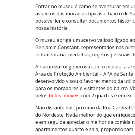
Entrar no museu é como se aventurar em u
aspectos das moradias típicas o bairro de S
possível ler e consultar documentos histór
nossa história.
O museu abriga um acervo valioso ligado aos
Benjamin Constant, representados nas pintur
indumentária, medalhas, objetos pessoais, l
A natureza foi generosa com o museu, a área
Área de Proteção Ambiental – APA de Santa T
desenvolvido visou o favorecimento da util
para os moradores e visitantes do bairro. 
pelos
belos imóveis
com 2 quartos e em exc
Não distante dali, próximo da Rua Cardeal 
do Nordeste. Nada melhor do que enriquecer
e em seguida apreciar o melhor da comida n
apartamentos quarto e sala, proporcionam u