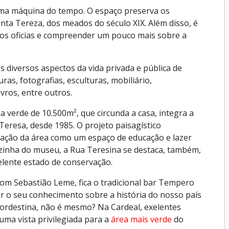
ma máquina do tempo. O espaço preserva os
anta Tereza, dos meados do século XIX. Além disso, é
icos oficias e compreender um pouco mais sobre a
 diversos aspectos da vida privada e pública de
as, fotografias, esculturas, mobiliário,
ivros, entre outros.
 verde de 10.500m², que circunda a casa, integra a
eresa, desde 1985. O projeto paisagístico
ização da área como um espaço de educação e lazer
Vizinha do museu, a Rua Teresina se destaca, também,
elente estado de conservação.
Dom Sebastião Leme, fica o tradicional bar Tempero
 o seu conhecimento sobre a história do nosso país
ordestina, não é mesmo? Na Cardeal, exelentes
ma vista privilegiada para a
área mais verde
do