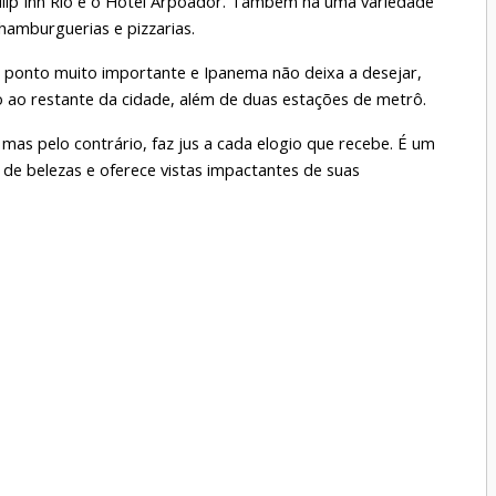
lip Inn Rio e o Hotel Arpoador. Também há uma variedade 
hamburguerias e pizzarias.
 ponto muito importante e Ipanema não deixa a desejar, 
o ao restante da cidade, além de duas estações de metrô.
s pelo contrário, faz jus a cada elogio que recebe. É um 
 de belezas e oferece vistas impactantes de suas 